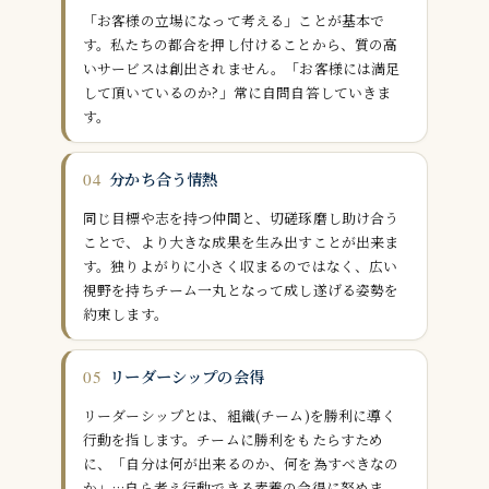
「お客様の立場になって考える」ことが基本で
す。私たちの都合を押し付けることから、質の高
いサービスは創出されません。「お客様には満足
して頂いているのか?」常に自問自答していきま
す。
分かち合う情熱
04
同じ目標や志を持つ仲間と、切磋琢磨し助け合う
ことで、より大きな成果を生み出すことが出来ま
す。独りよがりに小さく収まるのではなく、広い
視野を持ちチーム一丸となって成し遂げる姿勢を
約束します。
リーダーシップの会得
05
リーダーシップとは、組織(チーム)を勝利に導く
行動を指します。チームに勝利をもたらすため
に、「自分は何が出来るのか、何を為すべきなの
か」…自ら考え行動できる素養の会得に努めま