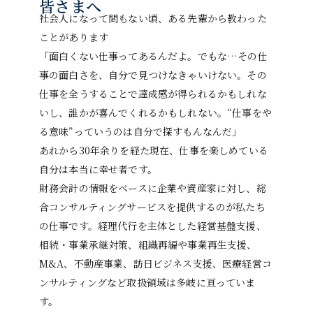
皆さまへ
社会人になって間もない頃、ある先輩から教わった
ことがあります――
「面白くない仕事ってあるんだよ。でもな…その仕
事の面白さを、自分で見つけなきゃいけない。その
仕事を全うすることで達成感が得られるかもしれな
いし、誰かが喜んでくれるかもしれない。“仕事をや
る意味”っていうのは自分で探すもんなんだ」
あれから30年余りを経た現在、仕事を楽しめている
自分は本当に幸せ者です。
財務会計の情報をベースに企業や資産家に対し、総
合コンサルティングサービスを提供するのが私たち
の仕事です。経理代行を主体とした経営基盤支援、
相続・事業承継対策、組織再編や事業再生支援、
M&A、不動産事業、訪日ビジネス支援、医療経営コ
ンサルティングなど取扱領域は多岐に亘っていま
す。