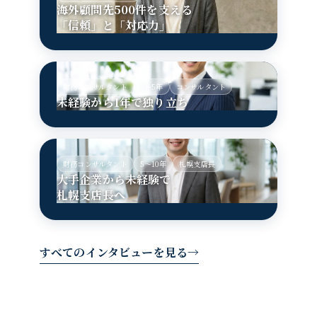
海外顧問先500件を支える
「信頼」と「対応力」
財務コンサルタント
3〜5年
コンサルタント
未経験から1年で独り立ち
財務コンサルタント
5〜10年
札幌支店長
大手企業から未経験で
札幌支店長へ
すべてのインタビューを見る
→